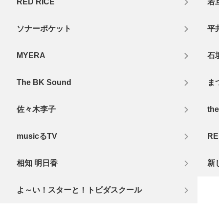
RED RICE
若
ソナーポケット
平
MYERA
石
The BK Sound
ま
佐々木李子
th
musicるTV
RE
相知 明日香
新
よ～い！スターと！トビダスクール