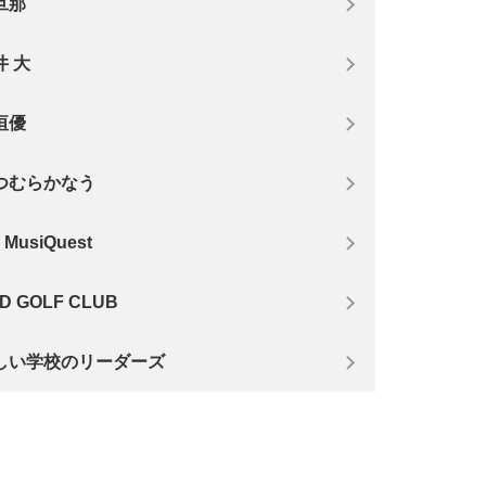
旦那
井 大
垣優
つむらかなう
e MusiQuest
D GOLF CLUB
しい学校のリーダーズ