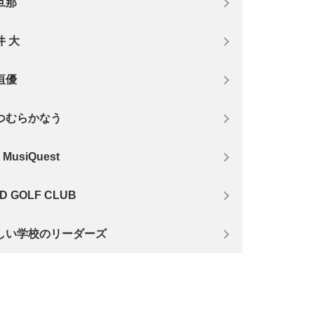
旦那
井 大
垣優
つむらかなう
e MusiQuest
D GOLF CLUB
しい学校のリーダーズ