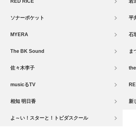
RED RICE
若
ソナーポケット
平
MYERA
石
The BK Sound
ま
佐々木李子
th
musicるTV
RE
相知 明日香
新
よ～い！スターと！トビダスクール