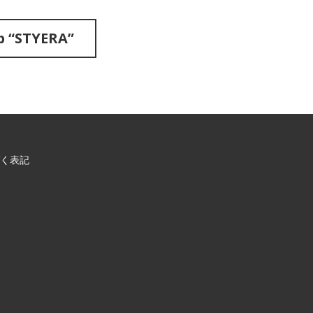
b “STYERA”
く表記