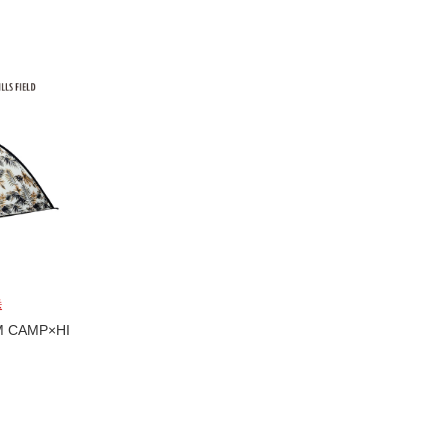
送
 CAMP×HI