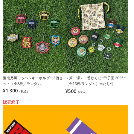
湘南乃風ワッペンキーホルダー2個セ
＜第一弾＞一番歌くじ~甲子園 2025~
ット（全8種／ランダム）
（全13種/ランダム）当たり付
¥1,300
¥500
（税込）
（税込）
販売終了