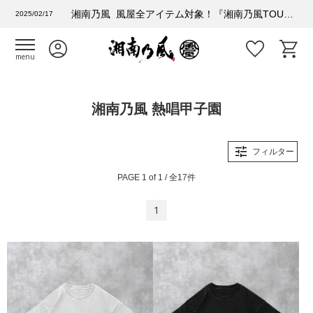
湘南乃風 風屋全アイテム対象！『湘南乃風TOUR 2025 風乃進撃』購入者特典情報
2025/02/17
menu
湘南乃風 熱唱甲子園
フィルター
PAGE 1 of 1 / 全17件
1