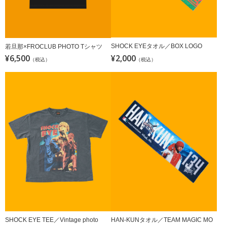
SHOCK EYEタオル／BOX LOGO
若旦那×FROCLUB PHOTO Tシャツ
¥6,500
¥2,000
（税込）
（税込）
SHOCK EYE TEE／Vintage photo
HAN-KUNタオル／TEAM MAGIC MO