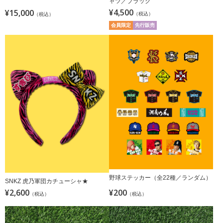
ャツ／ブラック
¥4,500
¥15,000
（税込）
（税込）
会員限定
先行販売
野球ステッカー（全22種／ランダム）
SNKZ 虎乃軍団カチューシャ★
¥2,600
¥200
（税込）
（税込）