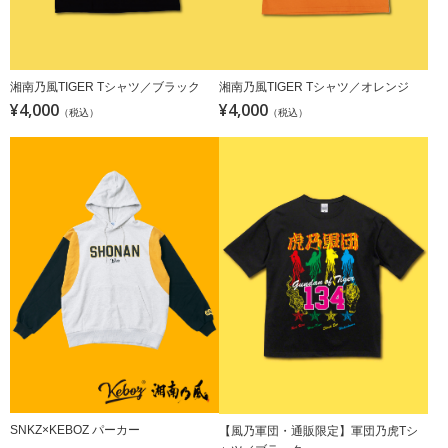
湘南乃風TIGER Tシャツ／ブラック
湘南乃風TIGER Tシャツ／オレンジ
¥4,000
¥4,000
（税込）
（税込）
SNKZ×KEBOZ パーカー
【風乃軍団・通販限定】軍団乃虎Tシ