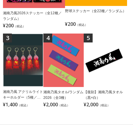
野球ステッカー（全22種／ランダム）
湘南乃風2026ステッカー（全12種／
ランダム）
¥200
¥200
（税込）
（税込）
3
4
5
湘南乃風 アクリルライト
湘南乃風タオル/ランダム
【復刻】湘南乃風タオル
キーホルダー（5種／ラ
2026（全3種）
（黒×白）
ンダム）
¥1,400
¥2,000
¥2,000
（税込）
（税込）
（税込）