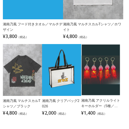
湘南乃風 フード付きタオル／マルチデ
湘南乃風 マルチスカルTシャツ／ホワ
ザイン
イト
¥3,800
¥4,800
（税込）
（税込）
湘南乃風 アクリルライト
湘南乃風 マルチスカルT
湘南乃風 クリアバッグ2
キーホルダー（5種／ラ
シャツ／ブラック
026
ンダム）
¥4,800
¥2,000
¥1,400
（税込）
（税込）
（税込）