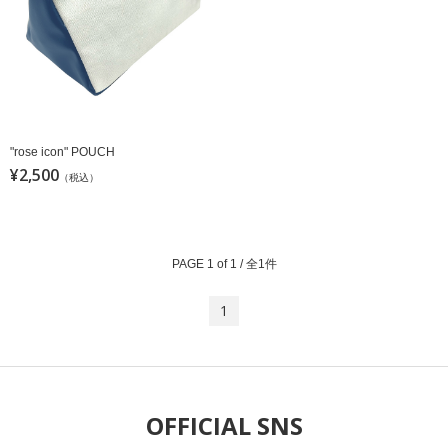
"rose icon" POUCH
¥2,500
（税込）
PAGE 1 of 1 / 全1件
1
OFFICIAL SNS