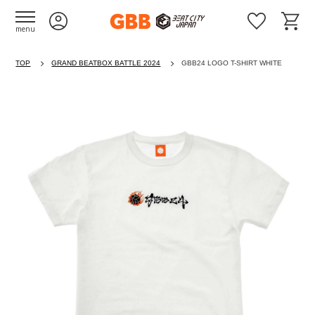
menu
TOP
GRAND BEATBOX BATTLE 2024
GBB24 LOGO T-SHIRT WHITE
Previous