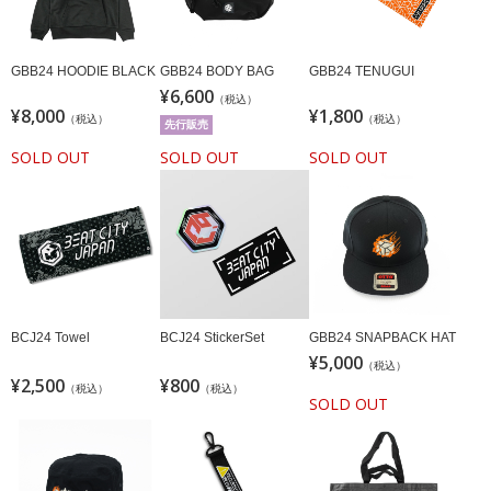
GBB24 HOODIE BLACK
GBB24 BODY BAG
GBB24 TENUGUI
¥6,600
（税込）
¥8,000
¥1,800
（税込）
（税込）
先行販売
SOLD OUT
SOLD OUT
SOLD OUT
BCJ24 Towel
BCJ24 StickerSet
GBB24 SNAPBACK HAT
¥5,000
（税込）
¥2,500
¥800
（税込）
（税込）
SOLD OUT