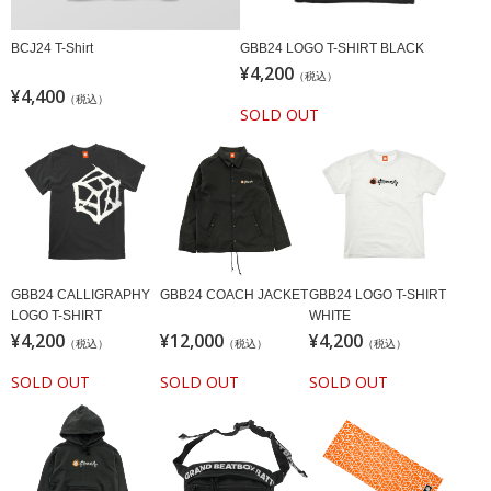
BCJ24 T-Shirt
GBB24 LOGO T-SHIRT BLACK
¥4,200
（税込）
¥4,400
（税込）
SOLD OUT
GBB24 CALLIGRAPHY
GBB24 COACH JACKET
GBB24 LOGO T-SHIRT
LOGO T-SHIRT
WHITE
¥4,200
¥12,000
¥4,200
（税込）
（税込）
（税込）
SOLD OUT
SOLD OUT
SOLD OUT