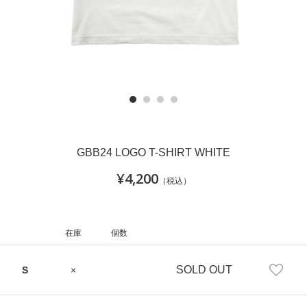
GBB24 LOGO T-SHIRT WHITE
¥4,200
（税込）
在庫
個数
SOLD OUT
S
×