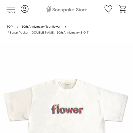
menu
TOP
10th Anniversary Tour flower
「Sonar Pocket × DOUBLE NAME」10th Anniversary BIG T
Previous