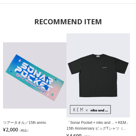
RECOMMEND ITEM
ツアータオル／15th anniv.
「Sonar Pocket × niko and ... × KEM」
¥2,000
15th Anniversary ビッグTシャツ（ス
（税込）
ミクロ）
¥4,600