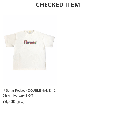
CHECKED ITEM
「Sonar Pocket × DOUBLE NAME」1
0th Anniversary BIG T
¥4,500
（税込）