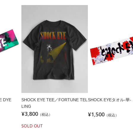
 DYE
SHOCK EYE TEE／FORTUNE TEL
SHOCK EYEタオル-華-
LING
¥3,800
¥1,500
（税込）
（税込）
SOLD OUT