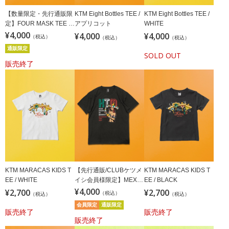
【数量限定・先行通販限
KTM Eight Bottles TEE /
KTM Eight Bottles TEE /
定】FOUR MASK TEE /
アプリコット
WHITE
BLACK
¥4,000
¥4,000
¥4,000
（税込）
（税込）
（税込）
通販限定
SOLD OUT
販売終了
KTM MARACAS KIDS T
【先行通販/CLUBケツメ
KTM MARACAS KIDS T
EE / WHITE
イシ会員様限定】MEXIC
EE / BLACK
AN GIRL TEE / BLACK
¥4,000
¥2,700
¥2,700
（税込）
（税込）
（税込）
会員限定
通販限定
販売終了
販売終了
販売終了