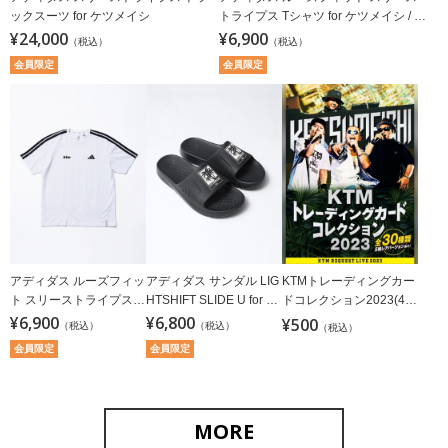
ックスーツ for ケツメイシ
トライプス Tシャツ for ケツメイシ / B
¥24,000
LACK
¥6,900
（税込）
（税込）
会員限定
会員限定
KTMトレーディングカー
アディダス ルーズフィッ
アディダス サンダル LIG
ドコレクション2023(4枚
ト スリーストライプス T
HTSHIFT SLIDE U for ケ
入り/全30種/ランダム)
シャツ for ケツメイシ / W
¥6,900
ツメイシ / BLACK
¥6,800
¥500
（税込）
（税込）
（税込）
HITE
会員限定
会員限定
MORE