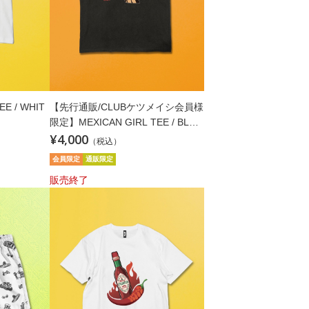
EE / WHIT
【先行通販/CLUBケツメイシ会員様
限定】MEXICAN GIRL TEE / BLAC
¥4,000
K
（税込）
会員限定
通販限定
販売終了