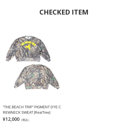
CHECKED ITEM
"THE BEACH TRIP" PIGMENT DYE C
REWNECK SWEAT [RealTree]
¥12,000
（税込）