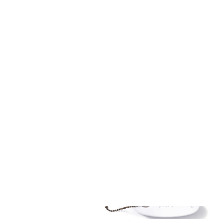
NEWS
新着アイテム
TOP
THE BEACH TRIP 2026
"THE BEACH TRIP" Floating 