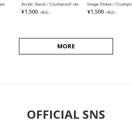
Tee
Acrylic Stand／Crushproof! ver.
Image Picket／Crushproo
¥1,500
¥1,500
（税込）
（税込）
MORE
OFFICIAL SNS