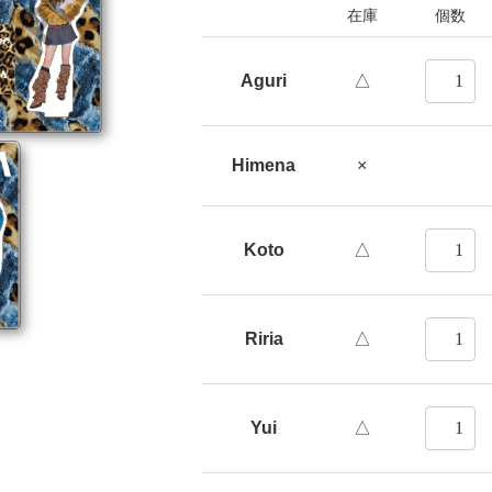
在庫
個数
Aguri
△
Next
Himena
×
Koto
△
Riria
△
Yui
△