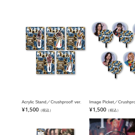
Acrylic Stand／Crushproof! ver.
Image Picket／Crushproo
¥1,500
¥1,500
（税込）
（税込）