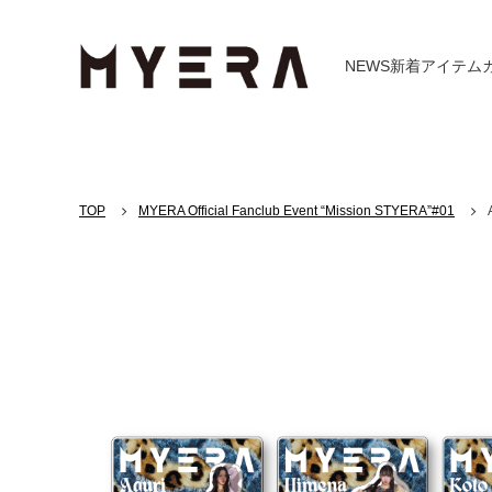
NEWS
新着アイテム
TOP
MYERA Official Fanclub Event “Mission STYERA”#01