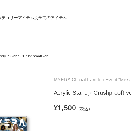
カテゴリー
アイテム別
全てのアイテム
Acrylic Stand／Crushproof! ver.
MYERA Official Fanclub Event “Mis
Acrylic Stand／Crushproof! ve
¥1,500
（税込）