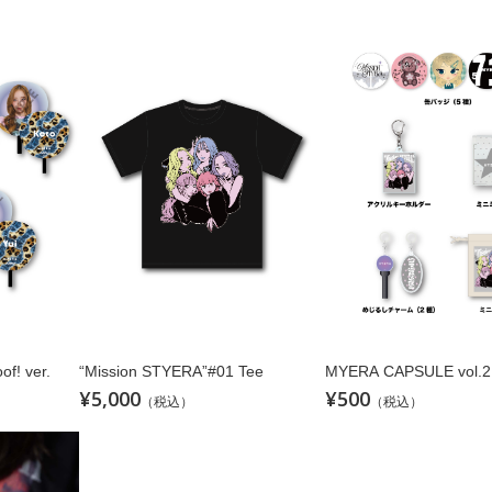
f! ver.
“Mission STYERA”#01 Tee
MYERA CAPSULE vol.2
¥5,000
¥500
（税込）
（税込）