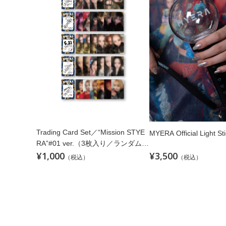
Trading Card Set／“Mission STYE
MYERA Official Light Sti
RA”#01 ver.（3枚入り／ランダム／
¥1,000
¥3,500
全30種）
（税込）
（税込）