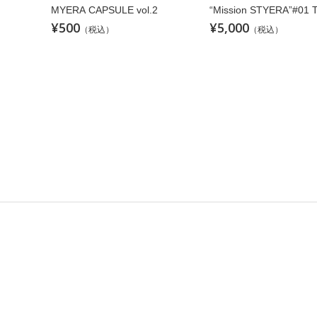
“Mission STYERA”#01 
MYERA CAPSULE vol.2
¥500
¥5,000
（税込）
（税込）