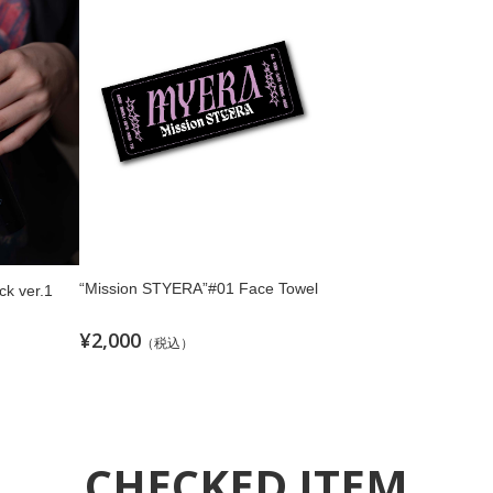
“Mission STYERA”#01 Face Towel
ck ver.1
¥2,000
（税込）
CHECKED ITEM