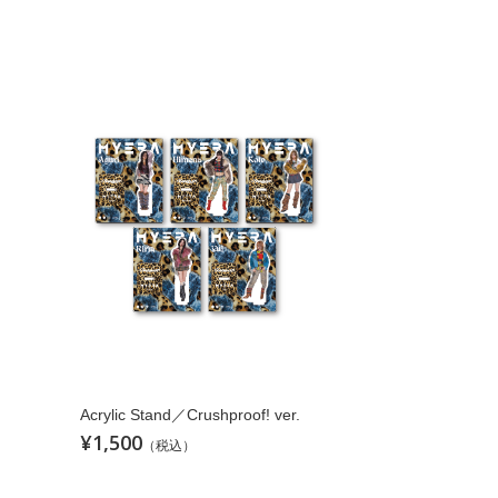
Acrylic Stand／Crushproof! ver.
¥1,500
（税込）