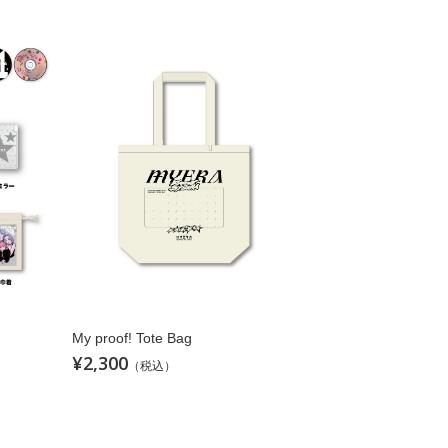
My proof! Tote Bag
¥2,300
（税込）