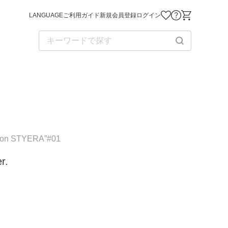
LANGUAGE
ご利用ガイド
新規会員登録
ログイン
お気に入り商品
お問い合わせ
ショッピング
sion STYERA”#01
r.