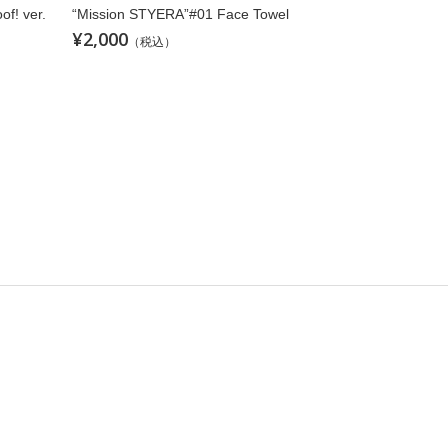
f! ver.
“Mission STYERA”#01 Face Towel
¥2,000
（税込）