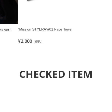
“Mission STYERA”#01 Face Towel
ck ver.1
¥2,000
（税込）
CHECKED ITEM