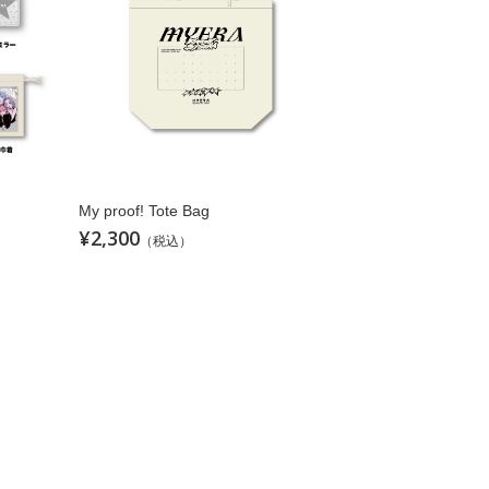
My proof! Tote Bag
¥2,300
（税込）