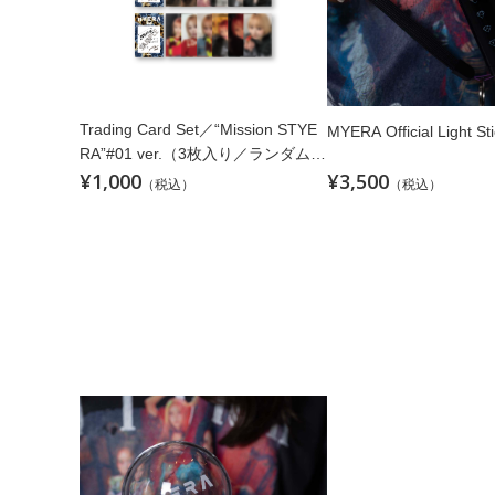
Trading Card Set／“Mission STYE
MYERA Official Light Sti
RA”#01 ver.（3枚入り／ランダム／
¥1,000
¥3,500
全30種）
（税込）
（税込）