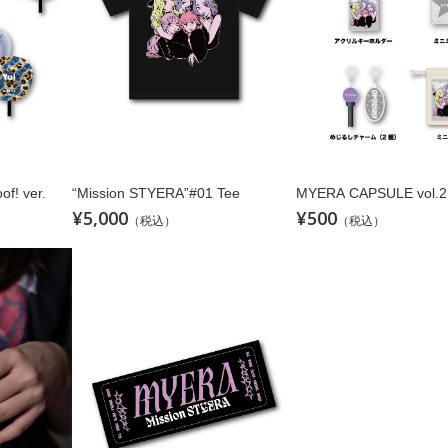
f! ver.
“Mission STYERA”#01 Tee
MYERA CAPSULE vol.2
¥5,000
¥500
（税込）
（税込）