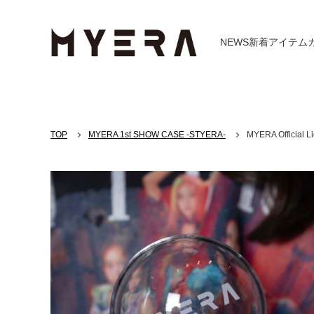
NEWS
新着アイテム
TOP
MYERA 1st SHOW CASE -STYERA-
MYERA Official Lig