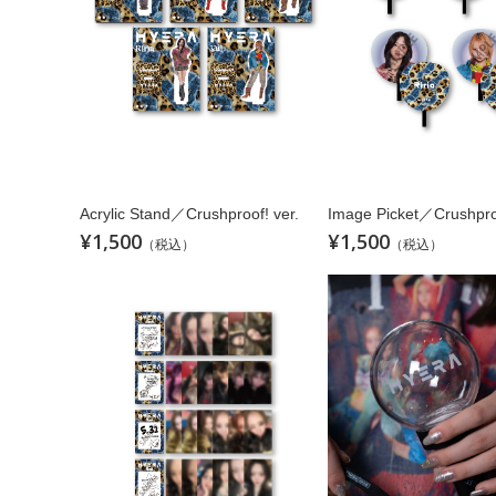
Acrylic Stand／Crushproof! ver.
Image Picket／Crushproo
¥1,500
¥1,500
（税込）
（税込）