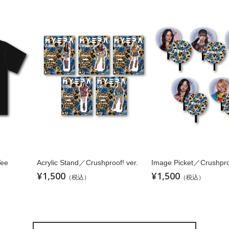
Tee
Acrylic Stand／Crushproof! ver.
Image Picket／Crushproo
¥1,500
¥1,500
（税込）
（税込）