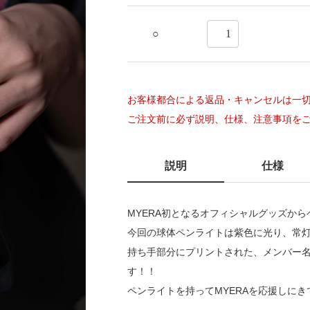
○
Next
お客様都合による返品・キャンセルは一
ご注文前に必ず説明、仕様、注意事項を
説明
仕様
MYERA初となるオフィシャルグッズか
今回の球体ペンライトは紫色に光り、常灯
持ち手部分にプリントされた、メンバー
す！！
ペンライトを持ってMYERAを応援しに