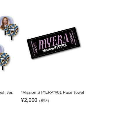
f! ver.
“Mission STYERA”#01 Face Towel
¥2,000
（税込）