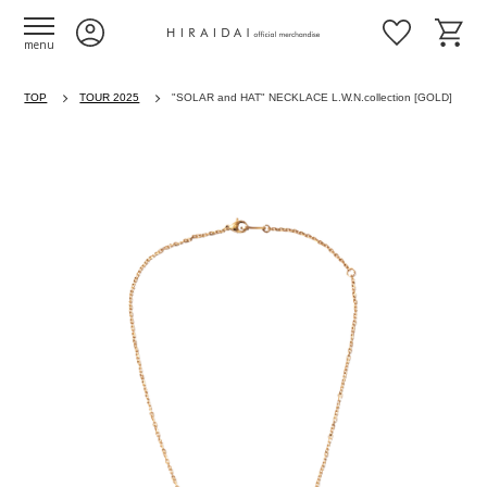
menu
TOP
TOUR 2025
"SOLAR and HAT" NECKLACE L.W.N.collection [GOLD]
Previous