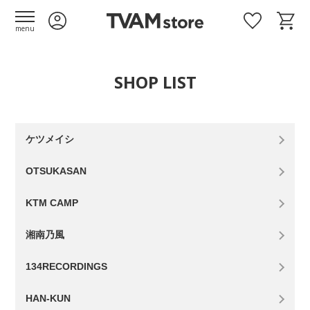
menu
SHOP LIST
ケツメイシ
OTSUKASAN
KTM CAMP
湘南乃風
134RECORDINGS
HAN-KUN