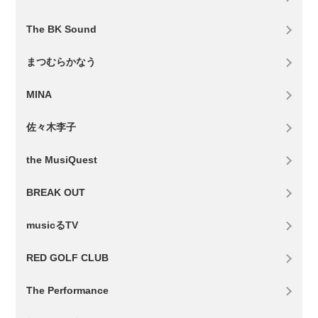
The BK Sound
まつむらかなう
MINA
佐々木李子
the MusiQuest
BREAK OUT
musicるTV
RED GOLF CLUB
The Performance