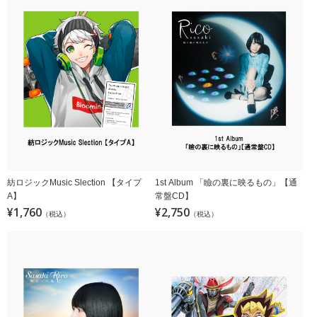
紡ロジックMusic Slection 【タイプ
1st Album 「瞼の裏に映るもの」【通
A】
常盤CD】
¥1,760
¥2,750
（税込）
（税込）