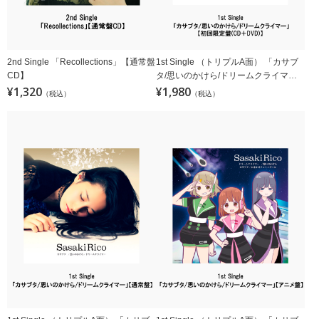
2nd Single 「Recollections」【通常盤
1st Single （トリプルA面） 「カサブ
CD】
タ/思いのかけら/ドリームクライマ
¥1,320
ー」【初回限定盤(CD＋DVD)】
¥1,980
（税込）
（税込）