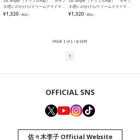
1st Single （トリプルA面） 「カサブ
1st Single （トリプルA面） 「カサブ
タ/思いのかけら/ドリームクライマ
タ/思いのかけら/ドリームクライマ
ー」【通常盤】
¥1,320
ー」【アニメ盤】
¥1,320
（税込）
（税込）
PAGE 1 of 1 / 全16件
1
OFFICIAL SNS
佐々木李子 Official Website