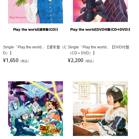
Single「Play the world」【通常盤（C
Single「Play the world」【DVD付盤
D）】
（CD＋DVD）】
¥1,650
¥2,200
（税込）
（税込）