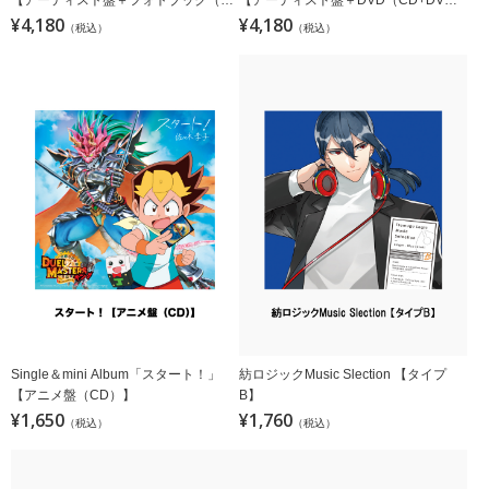
D+フォトブック）】
¥4,180
D）】
¥4,180
（税込）
（税込）
Single＆mini Album「スタート！」
紡ロジックMusic Slection 【タイプ
【アニメ盤（CD）】
B】
¥1,650
¥1,760
（税込）
（税込）