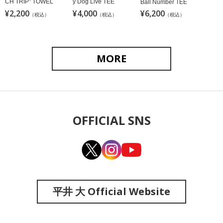
CH TRIP" TOWEL
y Dog Live TEE
Ball Number TEE
¥2,200
¥4,000
¥6,200
（税込）
（税込）
（税込）
MORE
OFFICIAL SNS
平井 大 Official Website