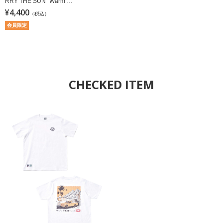
RRY THE SUN" Warm Li
ght / LOSL limited
¥4,400
（税込）
会員限定
CHECKED ITEM