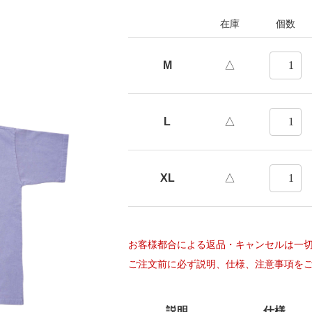
在庫
個数
M
△
Next
L
△
XL
△
お客様都合による返品・キャンセルは一
ご注文前に必ず説明、仕様、注意事項を
説明
仕様