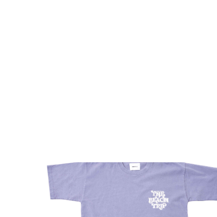
NEWS
新着アイテム
TOP
THE BEACH TRIP 2026
"DOGTOWN × THE BEACH TR