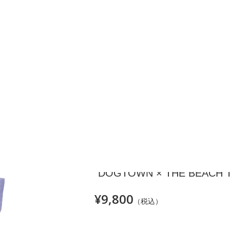
カテゴリー
アイテム別
全てのアイテム
IP" GONZ 2 TEE [PURPLE]
※各公演に合わせてのお届けではござい
"DOGTOWN × THE BEACH T
¥9,800
（税込）