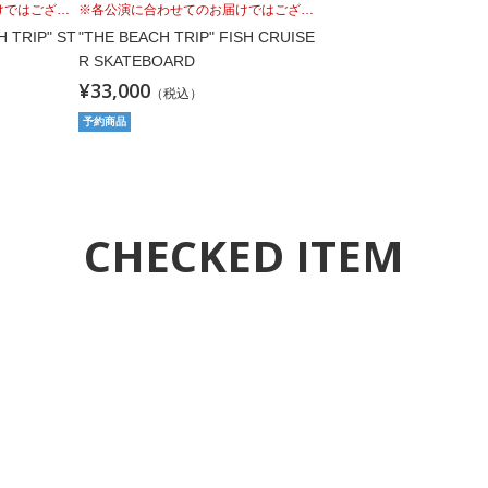
H TRIP" ST
"THE BEACH TRIP" FISH CRUISE
R SKATEBOARD
¥33,000
（税込）
予約商品
CHECKED ITEM