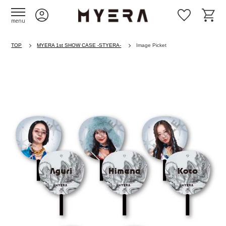
menu
TOP
MYERA 1st SHOW CASE -STYERA-
Image Picket
Previous