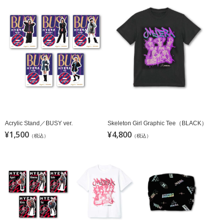
Acrylic Stand／BUSY ver.
Skeleton Girl Graphic Tee（BLACK）
¥1,500
¥4,800
（税込）
（税込）