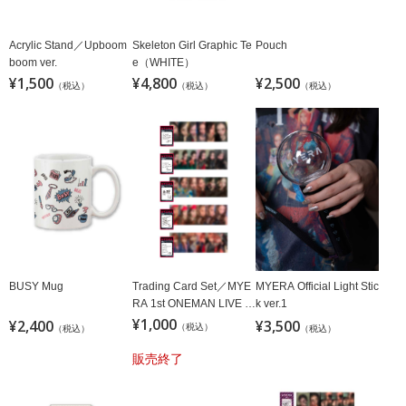
Acrylic Stand／Upboom
Skeleton Girl Graphic Te
Pouch
boom ver.
e（WHITE）
¥1,500
¥4,800
¥2,500
（税込）
（税込）
（税込）
MYERA Official Light Stic
BUSY Mug
Trading Card Set／MYE
k ver.1
RA 1st ONEMAN LIVE ～
N-1～ ver.（3枚入り／ラ
¥1,000
¥3,500
¥2,400
（税込）
（税込）
（税込）
ンダム／全30種）
販売終了