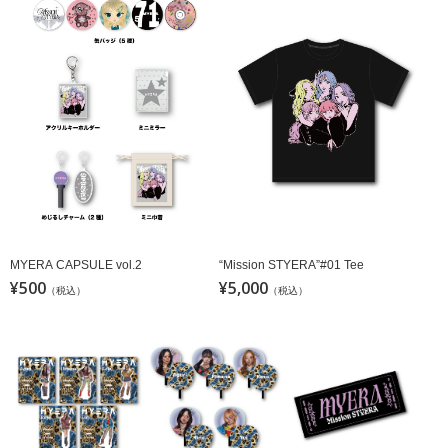
“Mission STYERA”#01 Tee
MYERA CAPSULE vol.2
¥500
¥5,000
（税込）
（税込）