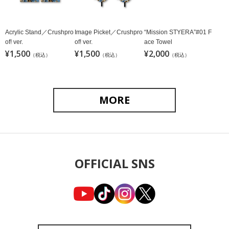
Acrylic Stand／Crushpro
Image Picket／Crushpro
“Mission STYERA”#01 F
of! ver.
of! ver.
ace Towel
¥1,500
¥1,500
¥2,000
（税込）
（税込）
（税込）
MORE
OFFICIAL SNS