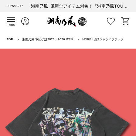
湘南乃風 風屋全アイテム対象！『湘南乃風TOUR 2025 風乃進撃』購入者特典情報
2025/02/17
menu
TOP
湘南乃風 軍団伝説2026／2026 ITEM
MORE！顔Tシャツ／ブラック