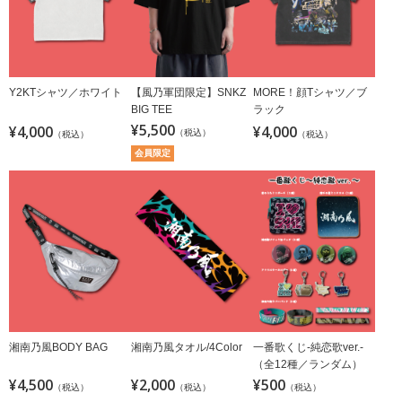
Y2KTシャツ／ホワイト
【風乃軍団限定】SNKZ
MORE！顔Tシャツ／ブ
BIG TEE
ラック
¥5,500
¥4,000
¥4,000
（税込）
（税込）
（税込）
会員限定
湘南乃風BODY BAG
湘南乃風タオル/4Color
一番歌くじ-純恋歌ver.-
（全12種／ランダム）
¥4,500
¥2,000
¥500
（税込）
（税込）
（税込）