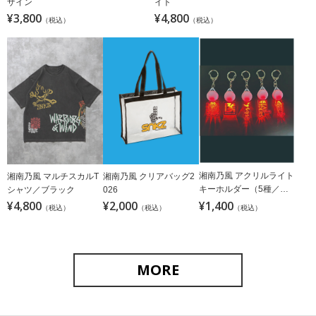
ザイン
イト
¥3,800
¥4,800
（税込）
（税込）
湘南乃風 アクリルライト
湘南乃風 マルチスカルT
湘南乃風 クリアバッグ2
キーホルダー（5種／ラ
シャツ／ブラック
026
ンダム）
¥4,800
¥2,000
¥1,400
（税込）
（税込）
（税込）
MORE