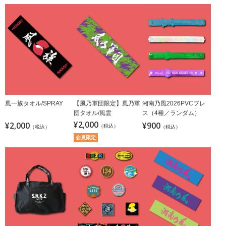
風一族タオル/SPRAY
【風乃軍団限定】風乃軍
湘南乃風2026PVCブレ
団タオル/風雲
ス（4種／ランダム）
¥2,000
¥2,000
¥900
（税込）
（税込）
（税込）
会員限定