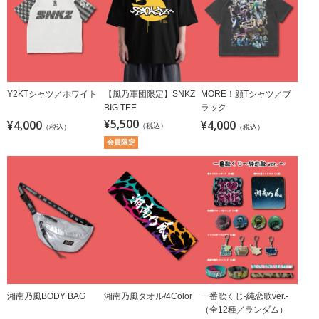
Y2KTシャツ／ホワイト
【風乃軍団限定】SNKZ
MORE！顔Tシャツ／ブ
BIG TEE
ラック
¥5,500
¥4,000
¥4,000
（税込）
（税込）
（税込）
会員限定
湘南乃風BODY BAG
湘南乃風タオル/4Color
一番歌くじ-純恋歌ver.-
（全12種／ランダム）