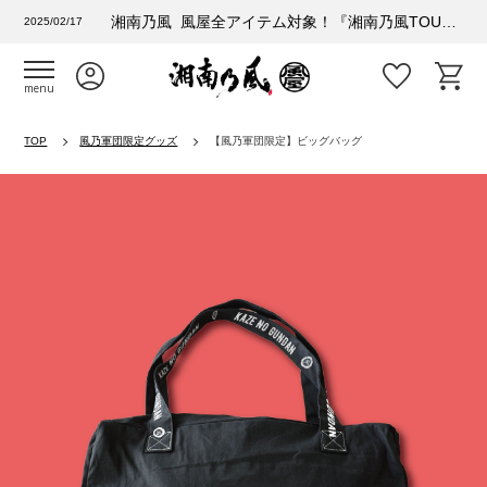
湘南乃風 風屋全アイテム対象！『湘南乃風TOUR 2025 風乃進撃』購入者特典情報
2025/02/17
menu
TOP
風乃軍団限定グッズ
【風乃軍団限定】ビッグバッグ