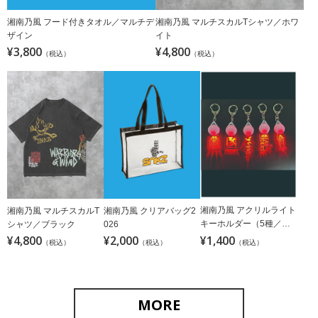
湘南乃風 フード付きタオル／マルチデ
湘南乃風 マルチスカルTシャツ／ホワ
ザイン
イト
¥3,800
¥4,800
（税込）
（税込）
湘南乃風 アクリルライト
湘南乃風 マルチスカルT
湘南乃風 クリアバッグ2
キーホルダー（5種／ラ
シャツ／ブラック
026
ンダム）
¥4,800
¥2,000
¥1,400
（税込）
（税込）
（税込）
MORE