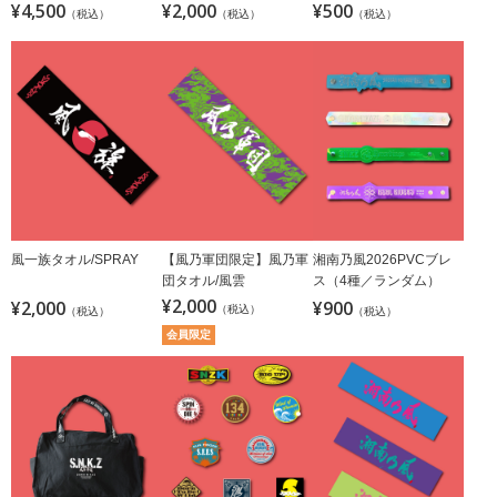
¥4,500
¥2,000
¥500
（税込）
（税込）
（税込）
風一族タオル/SPRAY
【風乃軍団限定】風乃軍
湘南乃風2026PVCブレ
団タオル/風雲
ス（4種／ランダム）
¥2,000
¥2,000
¥900
（税込）
（税込）
（税込）
会員限定