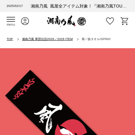
湘南乃風 風屋全アイテム対象！『湘南乃風TOUR 2025 風乃進撃』購入者特典情報
2025/02/17
menu
TOP
湘南乃風 軍団伝説2026／2026 ITEM
風一族タオル/SPRAY