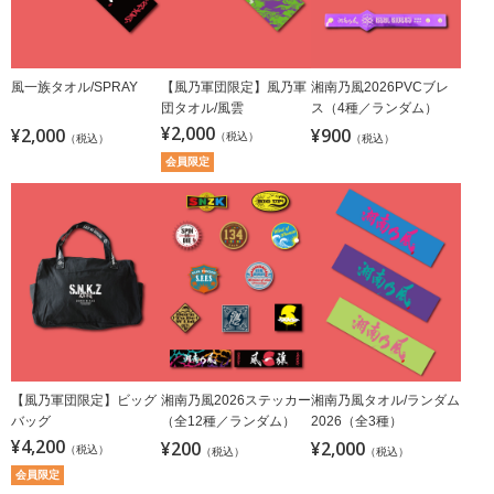
風一族タオル/SPRAY
【風乃軍団限定】風乃軍
湘南乃風2026PVCブレ
団タオル/風雲
ス（4種／ランダム）
¥2,000
¥2,000
¥900
（税込）
（税込）
（税込）
会員限定
【風乃軍団限定】ビッグ
湘南乃風2026ステッカー
湘南乃風タオル/ランダム
バッグ
（全12種／ランダム）
2026（全3種）
¥4,200
¥200
¥2,000
（税込）
（税込）
（税込）
会員限定