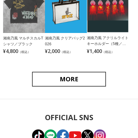
湘南乃風 アクリルライト
湘南乃風 マルチスカルT
湘南乃風 クリアバッグ2
キーホルダー（5種／ラ
シャツ／ブラック
026
ンダム）
¥4,800
¥2,000
¥1,400
（税込）
（税込）
（税込）
MORE
OFFICIAL SNS