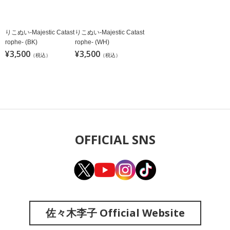
りこぬい-Majestic Catast
りこぬい-Majestic Catast
rophe- (BK)
rophe- (WH)
¥3,500
¥3,500
（税込）
（税込）
OFFICIAL SNS
佐々木李子 Official Website