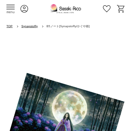
menu
TOP
SynapstoRy
B5ノート[SynapstoRy/かぐや姫]