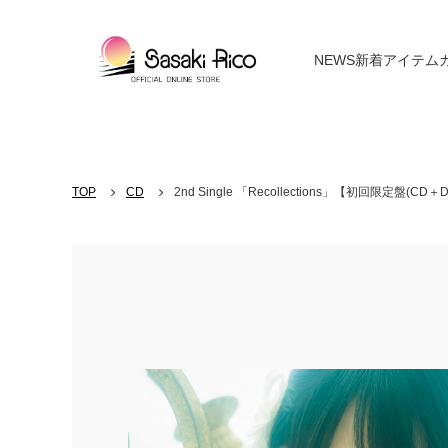
NEWS
新着アイテム
TOP
CD
2nd Single 「Recollections」【初回限定盤(CD＋