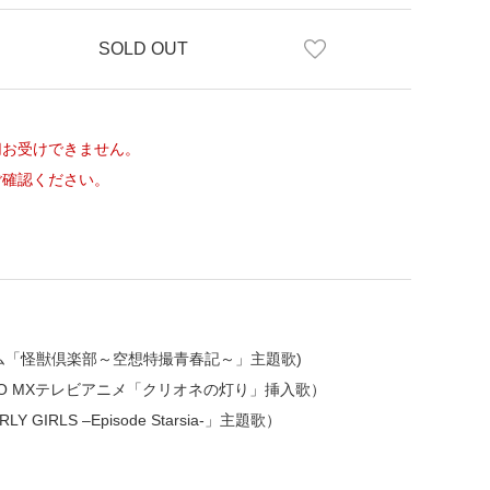
SOLD OUT
切お受けできません。
ご確認ください。
ドラマイズム「怪獣倶楽部～空想特撮青春記～」主題歌)
KYO MXテレビアニメ「クリオネの灯り」挿入歌）
Y GIRLS –Episode Starsia-」主題歌）