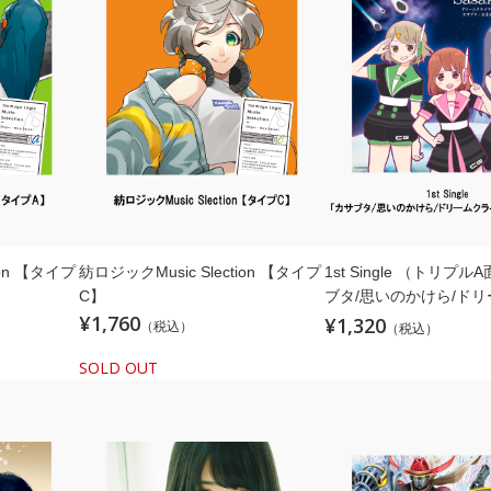
ion 【タイプ
紡ロジックMusic Slection 【タイプ
1st Single （トリプ
C】
ブタ/思いのかけら/ド
¥1,760
マー」【アニメ盤】
¥1,320
（税込）
（税込）
SOLD OUT