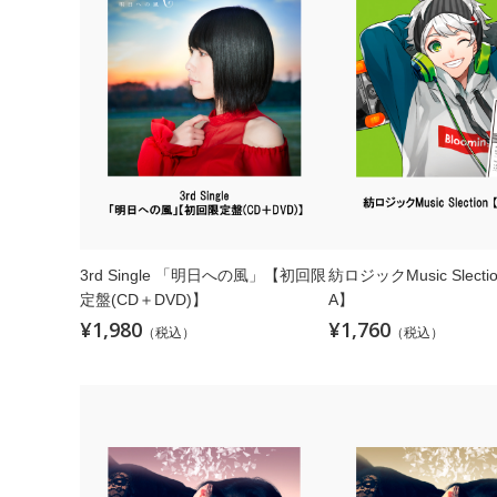
3rd Single 「明日への風」【初回限
紡ロジックMusic Slect
定盤(CD＋DVD)】
A】
¥1,980
¥1,760
（税込）
（税込）