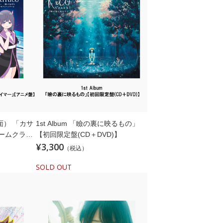
ルA面） 「カサ
1st Album 「瞼の裏に映るもの」
リームクライ
【初回限定盤(CD＋DVD)】
¥3,300
（税込）
SOLD OUT