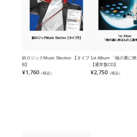
紡ロジックMusic Slection 【タイプ
1st Album 「瞼の裏
B】
【通常盤CD】
¥1,760
¥2,750
（税込）
（税込）