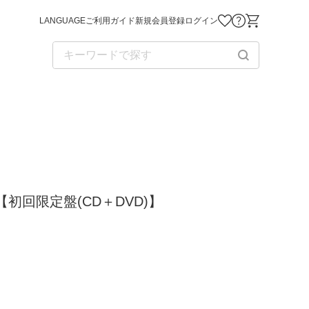
LANGUAGE
ご利用ガイド
新規会員登録
ログイン
お気に入り商品
お問い合わせ
ショッピング
ions」【初回限定盤(CD＋DVD)】