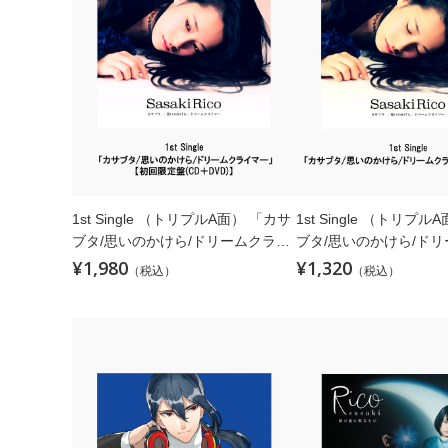
1st Single （トリプルA面） 「カサ
1st Single （トリプ
ブタ/思いのかけら/ドリームクライ
ブタ/思いのかけら/ド
マー」【初回限定盤(CD＋DVD)】
マー」【通常盤】
¥1,980
¥1,320
（税込）
（税込）