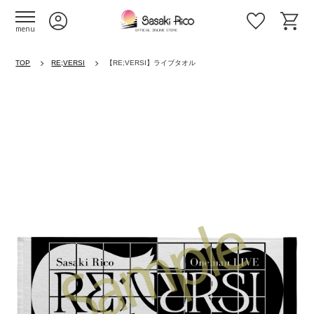
menu
TOP
RE;VERSI
【RE;VERSI】ライブタオル
Previous