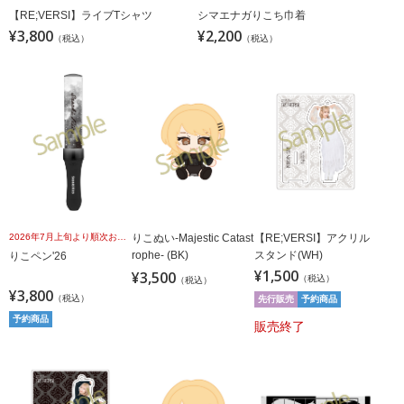
【RE;VERSI】ライブTシャツ
シマエナガりこち巾着
¥3,800
¥2,200
（税込）
（税込）
2026年7月上旬より順次お届け予定
りこぬい-Majestic Catast
【RE;VERSI】アクリル
rophe- (BK)
スタンド(WH)
りこペン'26
¥1,500
¥3,500
（税込）
（税込）
¥3,800
（税込）
先行販売
予約商品
予約商品
販売終了