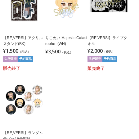
【RE;VERSI】アクリル
りこぬい-Majestic Catast
【RE;VERSI】ライブタ
スタンド(BK)
rophe- (WH)
オル
¥1,500
¥2,000
¥3,500
（税込）
（税込）
（税込）
先行販売
予約商品
先行販売
予約商品
販売終了
販売終了
【RE;VERSI】ランダム
缶バッジ(全8種)