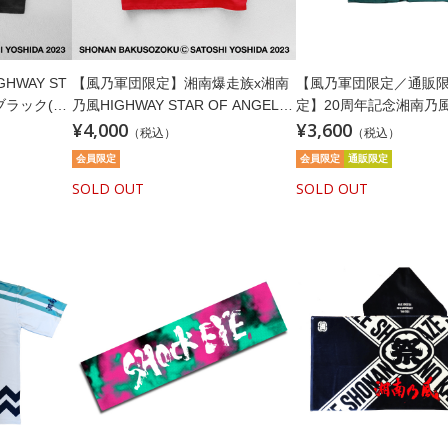
HWAY ST
【風乃軍団限定】湘南爆走族x湘南
【風乃軍団限定／通販
ツブラック(ス
乃風HIGHWAY STAR OF ANGELT
定】20周年記念湘南乃
¥4,000
¥3,600
シャツレッド(ステッカー付)
20周年記念湘南乃風T
（税込）
（税込）
クスフォードグリーン
会員限定
会員限定
通販限定
SOLD OUT
SOLD OUT