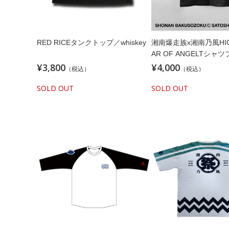
RED RICEタンクトップ／whiskey
湘南爆走族x湘南乃風HIG
AR OF ANGELTシャ
テッカー付)
¥3,800
¥4,000
（税込）
（税込）
SOLD OUT
SOLD OUT