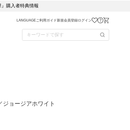
進撃』購入者特典情報
LANGUAGE
ご利用ガイド
新規会員登録
ログイン
お気に入り商品
お問い合わせ
ショッピング
ツ／ジョージアホワイト