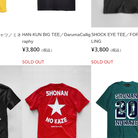
HAN-KUN BIG TEE／DarumaCallig
SHOCK EYE TEE／FOR
シャツ／ミネ
raphy
LING
¥3,800
¥3,800
（税込）
（税込）
SOLD OUT
SOLD OUT