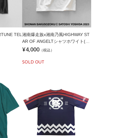
TUNE TEL
湘南爆走族x湘南乃風HIGHWAY ST
AR OF ANGELTシャツホワイト(ス
¥4,000
テッカー付)
（税込）
SOLD OUT