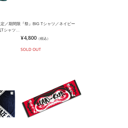
限定／期間限
『祭』BIG Tシャツ／ネイビー
風Tシャツ／
シャツ／オッ
¥4,800
（税込）
SOLD OUT