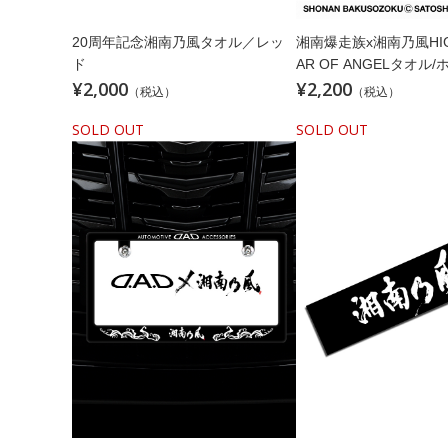
20周年記念湘南乃風タオル／レッ
湘南爆走族x湘南乃風HIG
ド
AR OF ANGELタオル
¥2,000
¥2,200
（税込）
（税込）
SOLD OUT
SOLD OUT