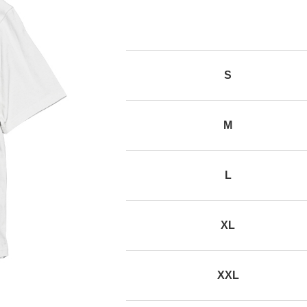
S
Next
M
L
XL
XXL