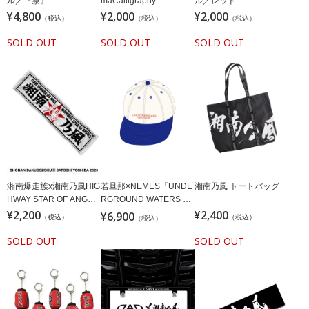
ル／『祭』
maCalligraphy
ル／レッド
¥4,800
¥2,000
¥2,000
（税込）
（税込）
（税込）
SOLD OUT
SOLD OUT
SOLD OUT
湘南爆走族x湘南乃風HIG
若旦那×NEMES『UNDE
湘南乃風 トートバッグ
HWAY STAR OF ANGEL
RGROUND WATERS CA
タオル/ホワイト
¥2,200
P』
¥2,400
¥6,900
（税込）
（税込）
（税込）
SOLD OUT
SOLD OUT