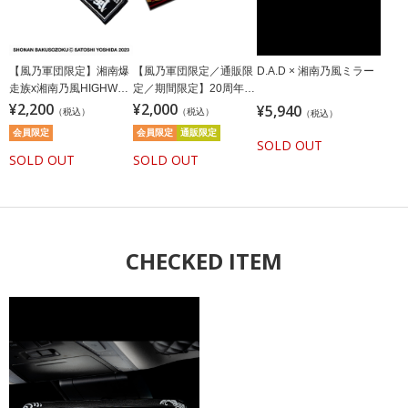
【風乃軍団限定】湘南爆
【風乃軍団限定／通販限
D.A.D × 湘南乃風ミラー
走族x湘南乃風HIGHWAY
定／期間限定】20周年記
STAR OF ANGELタオル/
¥2,200
念湘南乃風タオル／ブラ
¥2,000
¥5,940
（税込）
（税込）
（税込）
ブラック
ック
会員限定
会員限定
通販限定
SOLD OUT
SOLD OUT
SOLD OUT
CHECKED ITEM