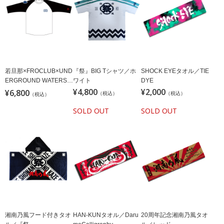
若旦那×FROCLUB×UND
『祭』BIG Tシャツ／ホ
SHOCK EYEタオル／TIE
ERGROUND WATERS
ワイト
DYE
地下水RAGLAN
¥4,800
¥2,000
¥6,800
（税込）
（税込）
（税込）
SOLD OUT
SOLD OUT
湘南乃風フード付きタオ
HAN-KUNタオル／Daru
20周年記念湘南乃風タオ