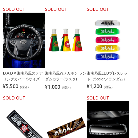
SOLD OUT
SOLD OUT
SOLD OUT
D.A.D × 湘南乃風ステア
湘南乃風Wメガホン ラン
湘南乃風LEDブレスレッ
リングカバー Sサイズ
ダムカラー(ラスタ)
ト（5color／ランダム）
¥5,500
¥1,200
¥1,000
（税込）
（税込）
（税込）
SOLD OUT
SOLD OUT