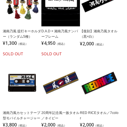
湘南乃風 提灯キーホルダ
【復刻】湘南乃風タオル
D.A.D × 湘南乃風ナンバ
ー（ランダム5種）
（黒×白）
ーフレーム
¥1,300
¥4,950
¥2,000
（税込）
（税込）
（税込）
SOLD OUT
SOLD OUT
湘南乃風カセットテープ
20周年記念風一族タオル
RED RICEタオル／7colo
型モバイルチャージャー
／ネイビー
r
¥3,800
¥2,000
¥2,000
（税込）
（税込）
（税込）