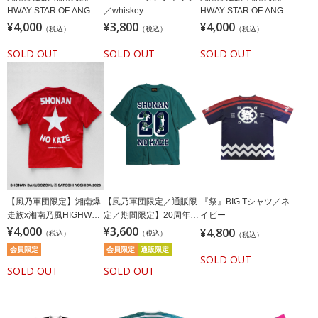
HWAY STAR OF ANGEL
／whiskey
HWAY STAR OF ANGEL
Tシャツホワイト(ステッ
¥4,000
¥3,800
Tシャツブラック(ステッ
¥4,000
（税込）
（税込）
（税込）
カー付)
カー付)
SOLD OUT
SOLD OUT
SOLD OUT
【風乃軍団限定】湘南爆
【風乃軍団限定／通販限
『祭』BIG Tシャツ／ネ
走族x湘南乃風HIGHWAY
定／期間限定】20周年記
イビー
STAR OF ANGELTシャツ
¥4,000
念湘南乃風Tシャツ／20
¥3,600
¥4,800
（税込）
（税込）
（税込）
レッド(ステッカー付)
周年記念湘南乃風Tシャ
会員限定
会員限定
通販限定
ツ／オックスフォードグ
SOLD OUT
SOLD OUT
リーン
SOLD OUT