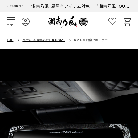
湘南乃風 風屋全アイテム対象！『湘南乃風TOUR 2025 風乃進撃』購入者特典情報
2025/02/17
menu
TOP
風伝説 20周年記念TOUR2023
D.A.D × 湘南乃風ミラー