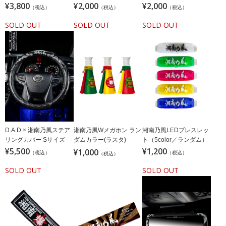
¥3,800
¥2,000
¥2,000
（税込）
（税込）
（税込）
SOLD OUT
SOLD OUT
SOLD OUT
D.A.D × 湘南乃風ステア
湘南乃風Wメガホン ラン
湘南乃風LEDブレスレッ
リングカバー Sサイズ
ダムカラー(ラスタ)
ト（5color／ランダム）
¥5,500
¥1,200
¥1,000
（税込）
（税込）
（税込）
SOLD OUT
SOLD OUT