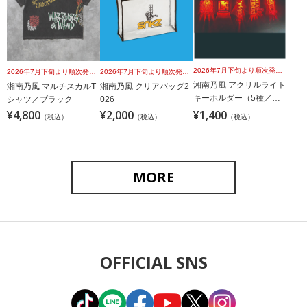
2026年7月下旬より順次発送予定
2026年7月下旬より順次発送予定
2026年7月下旬より順次発送予定
湘南乃風 アクリルライト
湘南乃風 マルチスカルT
湘南乃風 クリアバッグ2
キーホルダー（5種／ラ
シャツ／ブラック
026
ンダム）
¥4,800
¥2,000
¥1,400
（税込）
（税込）
（税込）
MORE
OFFICIAL SNS