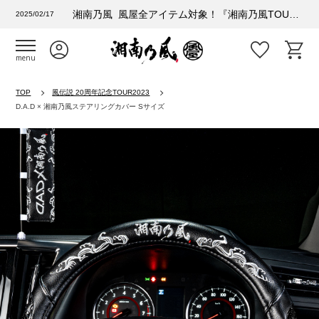
湘南乃風 風屋全アイテム対象！『湘南乃風TOUR 2025 風乃進撃』購入者特典情報
2025/02/17
menu
TOP
風伝説 20周年記念TOUR2023
D.A.D × 湘南乃風ステアリングカバー Sサイズ