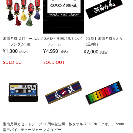
湘南乃風 提灯キーホルダ
【復刻】湘南乃風タオル
D.A.D × 湘南乃風ナンバ
ー（ランダム5種）
（黒×白）
ーフレーム
¥1,300
¥4,950
¥2,000
（税込）
（税込）
（税込）
SOLD OUT
SOLD OUT
湘南乃風カセットテープ
20周年記念風一族タオル
RED RICEタオル／7colo
型モバイルチャージャー
／ネイビー
r