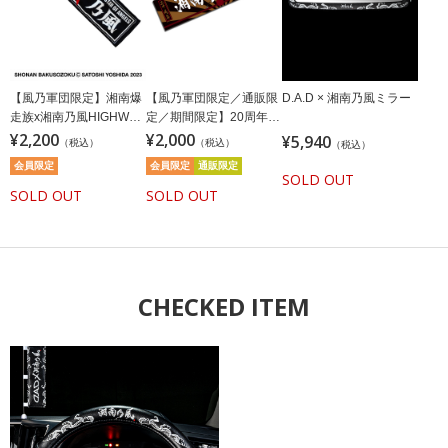
【風乃軍団限定】湘南爆
【風乃軍団限定／通販限
D.A.D × 湘南乃風ミラー
走族x湘南乃風HIGHWAY
定／期間限定】20周年記
STAR OF ANGELタオル/
¥2,200
念湘南乃風タオル／ブラ
¥2,000
¥5,940
（税込）
（税込）
（税込）
ブラック
ック
会員限定
会員限定
通販限定
SOLD OUT
SOLD OUT
SOLD OUT
CHECKED ITEM