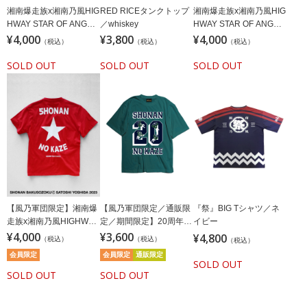
湘南爆走族x湘南乃風HIG
RED RICEタンクトップ
湘南爆走族x湘南乃風HIG
HWAY STAR OF ANGEL
／whiskey
HWAY STAR OF ANGEL
Tシャツホワイト(ステッ
¥4,000
¥3,800
Tシャツブラック(ステッ
¥4,000
（税込）
（税込）
（税込）
カー付)
カー付)
SOLD OUT
SOLD OUT
SOLD OUT
【風乃軍団限定】湘南爆
【風乃軍団限定／通販限
『祭』BIG Tシャツ／ネ
走族x湘南乃風HIGHWAY
定／期間限定】20周年記
イビー
STAR OF ANGELTシャツ
¥4,000
念湘南乃風Tシャツ／20
¥3,600
¥4,800
（税込）
（税込）
（税込）
レッド(ステッカー付)
周年記念湘南乃風Tシャ
会員限定
会員限定
通販限定
ツ／オックスフォードグ
SOLD OUT
SOLD OUT
リーン
SOLD OUT