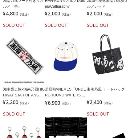
湘南乃風フード付きタオ
HAN-KUNタオル／Daru
20周年記念湘南乃風タオ
ル／『祭』
maCalligraphy
ル／レッド
¥4,800
¥2,000
¥2,000
（税込）
（税込）
（税込）
SOLD OUT
SOLD OUT
SOLD OUT
湘南爆走族x湘南乃風HIG
若旦那×NEMES『UNDE
湘南乃風 トートバッグ
HWAY STAR OF ANGEL
RGROUND WATERS CA
タオル/ホワイト
¥2,200
P』
¥2,400
¥6,900
（税込）
（税込）
（税込）
SOLD OUT
SOLD OUT