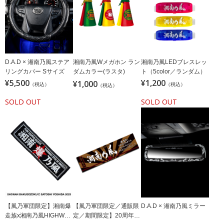
D.A.D × 湘南乃風ステア
湘南乃風Wメガホン ラン
湘南乃風LEDブレスレッ
リングカバー Sサイズ
ダムカラー(ラスタ)
ト（5color／ランダム）
¥5,500
¥1,200
¥1,000
（税込）
（税込）
（税込）
SOLD OUT
SOLD OUT
【風乃軍団限定】湘南爆
【風乃軍団限定／通販限
D.A.D × 湘南乃風ミラー
走族x湘南乃風HIGHWAY
定／期間限定】20周年記