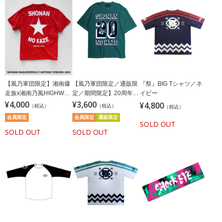
【風乃軍団限定】湘南爆
【風乃軍団限定／通販限
『祭』BIG Tシャツ／ネ
走族x湘南乃風HIGHWAY
定／期間限定】20周年記
イビー
STAR OF ANGELTシャツ
¥4,000
念湘南乃風Tシャツ／20
¥3,600
¥4,800
（税込）
（税込）
（税込）
レッド(ステッカー付)
周年記念湘南乃風Tシャ
会員限定
会員限定
通販限定
ツ／オックスフォードグ
SOLD OUT
SOLD OUT
リーン
SOLD OUT