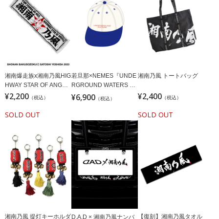
湘南爆走族x湘南乃風HIG
若旦那×NEMES『UNDE
湘南乃風 トートバッグ
HWAY STAR OF ANGEL
RGROUND WATERS CA
タオル/ホワイト
¥2,200
P』
¥2,400
¥6,900
（税込）
（税込）
（税込）
SOLD OUT
SOLD OUT
湘南乃風 提灯キーホルダ
【復刻】湘南乃風タオル
D.A.D × 湘南乃風ナンバ