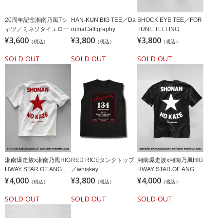
HAN-KUN BIG TEE／Da
SHOCK EYE TEE／FOR
20周年記念湘南乃風Tシ
rumaCalligraphy
TUNE TELLING
ャツ／ミネソタイエロー
¥3,600
¥3,800
¥3,800
（税込）
（税込）
（税込）
SOLD OUT
SOLD OUT
SOLD OUT
湘南爆走族x湘南乃風HIG
RED RICEタンクトップ
湘南爆走族x湘南乃風HIG
HWAY STAR OF ANGEL
／whiskey
HWAY STAR OF ANGEL
Tシャツホワイト(ステッ
¥4,000
¥3,800
Tシャツブラック(ステッ
¥4,000
（税込）
（税込）
（税込）
カー付)
カー付)
SOLD OUT
SOLD OUT
SOLD OUT